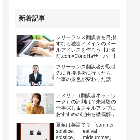
新着記事
フリーランス翻訳者を目指
すなら独自ドメインのメー
ルアドレスを作ろう【お名
前.com×ConoHaサーバー】
フリーランス翻訳者が取引
先に直接挨拶に行ったら、
仕事の景色が変わった話
アメリア（翻訳者ネットワ
ーク）の評判は？未経験の
仕事探し＆スキルアップに
おすすめの理由を徹底解
説！
夏至は英語で？「summer
solstice」「estival
solstice」「midsummer」