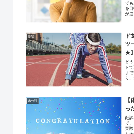
でも
を目
が盛
ド
翻訳
ツ
★
どう
トで
まで
り、
【
未分類
っ
翻訳
で、
実際
も紹