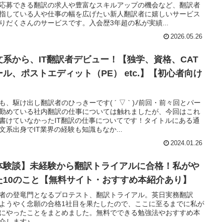
応募できる翻訳の求人や豊富なスキルアップの機会など、翻訳者
指している人や仕事の幅を広げたい新人翻訳者に嬉しいサービス
りだくさんのサービスです。入会歴3年超の私が実績...
2026.05.26
文系から、IT翻訳者デビュー！【独学、資格、CAT
ール、ポストエディット（PE） etc.】【初心者向け
】
も、駆け出し翻訳者のひっきーです( ´ ▽ ` )ﾉ前回・前々回とパー
勤めている社内翻訳の仕事については触れましたが、今回はこれ
書けていなかったIT翻訳の仕事についてです！タイトルにある通
文系出身でIT業界の経験も知識もなか...
2024.01.26
体験談】未経験から翻訳トライアルに合格！私がや
た10のこと【無料サイト・おすすめ本紹介あり】
者の登竜門となるプロテスト、翻訳トライアル。英日実務翻訳
ようやく念願の合格1社目を果たしたので、ここに至るまでに私が
にやったことをまとめました。無料でできる勉強法やおすすめ本
介します♪