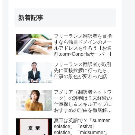
新着記事
フリーランス翻訳者を目指
すなら独自ドメインのメー
ルアドレスを作ろう【お名
前.com×ConoHaサーバー】
フリーランス翻訳者が取引
先に直接挨拶に行ったら、
仕事の景色が変わった話
アメリア（翻訳者ネットワ
ーク）の評判は？未経験の
仕事探し＆スキルアップに
おすすめの理由を徹底解
説！
夏至は英語で？「summer
solstice」「estival
solstice」「midsummer」