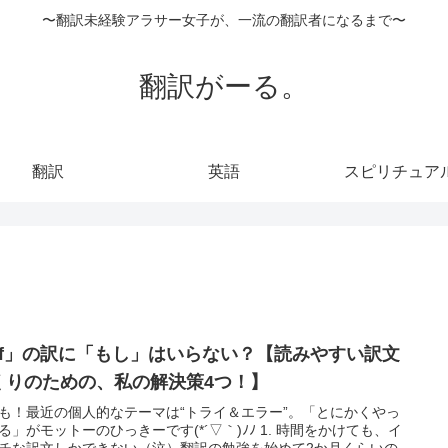
〜翻訳未経験アラサー女子が、一流の翻訳者になるまで〜
翻訳がーる。
翻訳
英語
スピリチュア
 if」の訳に「もし」はいらない？【読みやすい訳文
くりのための、私の解決策4つ！】
も！最近の個人的なテーマは“トライ＆エラー”。「とにかくやっ
る」がモットーのひっきーです(*´▽｀)ﾉﾉ 1. 時間をかけても、イ
チな訳文しかできない（泣）翻訳の勉強を始めて2か月くらいの