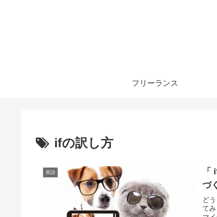
フリーランス
ifの訳し方
「
英語
づ
どう
てみ
マイ